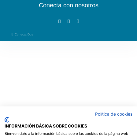
Conecta con nosotros
F
I
E
a
n
n
c
s
v
e
t
e
Conecta-Dos
b
a
l
o
g
o
o
r
p
k
a
e
-
m
f
Política de cookies
INFORMACIÓN BÁSICA SOBRE COOKIES
Bienvenida/o a la información básica sobre las cookies de la página web