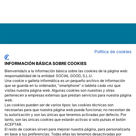
Política de cookies
INFORMACIÓN BÁSICA SOBRE COOKIES
Bienvenida/o a la información básica sobre las cookies de la página web
responsabilidad de la entidad: SOCIAL GOOD, S.L.U.
Menú
Una cookie o galleta informática es un pequeño archivo de información
que se guarda en tu ordenador, “smartphone” o tableta cada vez que
visitas nuestra página web. Algunas cookies son nuestras y otras
INICIO
SERVICIOS
CÓMO LO HACEMOS
pertenecen a empresas externas que prestan servicios para nuestra página
QUIÉNES SOMOS
CONTACTO
POLÍTICA DE PRIVACIDAD
web.
Las cookies pueden ser de varios tipos: las cookies técnicas son
POLÍTICA DE COOKIES
necesarias para que nuestra página web pueda funcionar, no necesitan de
POLÍTICA DE PROTECCIÓN DE DATOS
tu autorización y son las únicas que tenemos activadas por defecto. Por
tanto, son las únicas cookies que estarán activas si solo pulsas el botón
ACEPTAR.
Contacto
El resto de cookies sirven para mejorar nuestra página, para personalizarla
en base a tus preferencias. Todas ellas las tenemos desactivadas por