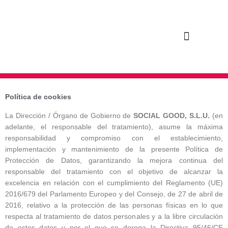
Ir
al
contenido
CÓMO LO HACEMOS
QUIÉNES SOMOS
AULA VIRTUAL
Política de cookies
La Dirección / Órgano de Gobierno de
SOCIAL GOOD, S.L.U.
(en
adelante, el responsable del tratamiento), asume la máxima
responsabilidad y compromiso con el establecimiento,
implementación y mantenimiento de la presente Política de
Protección de Datos, garantizando la mejora continua del
responsable del tratamiento con el objetivo de alcanzar la
excelencia en relación con el cumplimiento del Reglamento (UE)
2016/679 del Parlamento Europeo y del Consejo, de 27 de abril de
2016, relativo a la protección de las personas físicas en lo que
respecta al tratamiento de datos personales y a la libre circulación
de estos datos y por el que se deroga la Directiva 95/46/CE